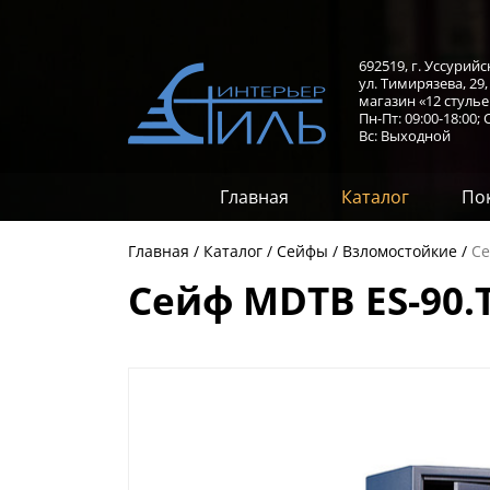
692519, г. Уссурийс
ул. Тимирязева, 29
магазин «12 стулье
Пн-Пт: 09:00-18:00;
С
Вс: Выходной
Главная
Каталог
По
Главная
Каталог
Сейфы
Взломостойкие
Се
Сейф MDTB ES-90.Т