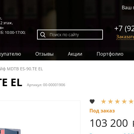
Ваш 
к,
,
2 этаж
,
+7 (9
в»
б: 10:00-17:00;
Заказат
купателю
Отзывы
Акции
Портфолио
йф MDTB ES-90.ТE EL
E EL
Артикул:
00-00001906
Под заказ
103 200