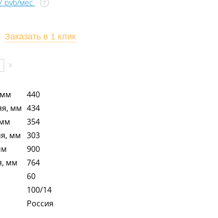
67 руб/мес
?
Заказать
в 1 клик
 мм
440
я, мм
434
 мм
354
я, мм
303
мм
900
я, мм
764
60
100/14
Россия