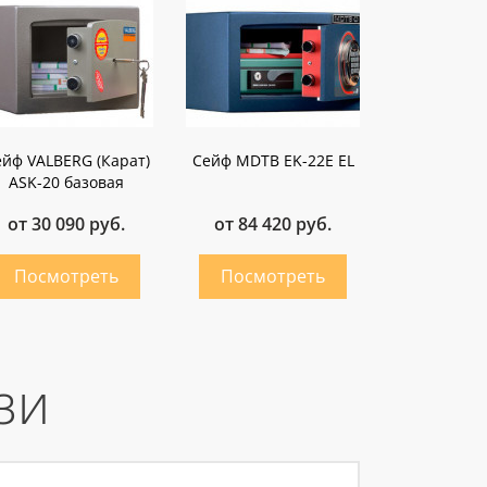
йф VALBERG (Карат)
Сейф MDTB EK-22E EL
ASK-20 базовая
от 30 090 руб.
от 84 420 руб.
зи