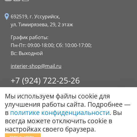
692519, г. Уссурийск,
ул. Тимирязева, 29,
2 этаж
График работы:
Пн-Пт: 09:00-18:00;
Сб: 10:00-17:00;
Вс: Выходной
interier-shop@mail.ru
+7 (924) 722-25-26
8 (4234) 32-17-89
Мы используем файлы cookie для
Заказать обратный звонок
улучшения работы сайта. Подробнее —
в
политике конфиденциальности
. Вы
© ООО "Стиль-Интерьер" 1996 - 2026. Все права
всегда можете отключить cookie в
защищены.
настройках своего браузера.
Политика обработки персональных данных