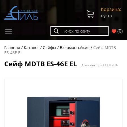
Корзина:
пусто
(
0
)
Главная
Каталог
Сейфы
Взломостойкие
Сейф MDTB
ES-46E EL
Сейф MDTB ES-46E EL
Артикул:
00-00001904