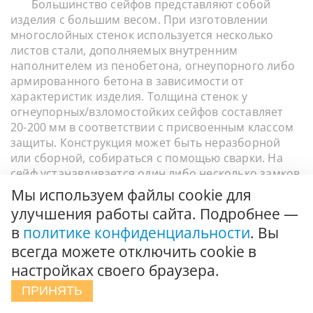
Большинство сейфов представляют собой
изделия с большим весом. При изготовлении
многослойных стенок используется несколько
листов стали, дополняемых внутренним
наполнителем из пенобетона, огнеупорного либо
армированного бетона в зависимости от
характеристик изделия. Толщина стенок у
огнеупорных/взломостойких сейфов составляет
20-200 мм в соответствии с присвоенным классом
защиты. Конструкция может быть неразборной
или сборной, собираться с помощью сварки. На
сейф устанавливается один либо несколько замков
различного вида и исполнения (механические,
Мы используем файлы cookie для
ключевые, электронные, биометрические).
улучшения работы сайта. Подробнее —
Наш каталог сейфов содержит следующие
в
политике конфиденциальности
. Вы
модели в соответствии с типом защиты:
всегда можете отключить cookie в
Взломостойкие. Модели в данной категории
настройках своего браузера.
делятся на 11 классов взломостойкости. Сейф
с нулевым уровнем защиты подходит для
ПРИНЯТЬ
офиса или дома. Изделия с классом выше 6