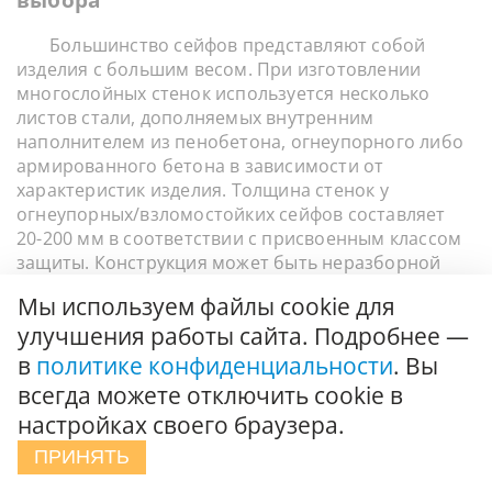
Большинство сейфов представляют собой
изделия с большим весом. При изготовлении
многослойных стенок используется несколько
листов стали, дополняемых внутренним
наполнителем из пенобетона, огнеупорного либо
армированного бетона в зависимости от
характеристик изделия. Толщина стенок у
огнеупорных/взломостойких сейфов составляет
20-200 мм в соответствии с присвоенным классом
защиты. Конструкция может быть неразборной
или сборной, собираться с помощью сварки. На
Мы используем файлы cookie для
сейф устанавливается один либо несколько замков
улучшения работы сайта. Подробнее —
различного вида и исполнения (механические,
ключевые, электронные, биометрические).
в
политике конфиденциальности
. Вы
Наш каталог сейфов содержит следующие
всегда можете отключить cookie в
модели в соответствии с типом защиты:
настройках своего браузера.
Взломостойкие. Модели в данной категории
ПРИНЯТЬ
делятся на 11 классов взломостойкости. Сейф