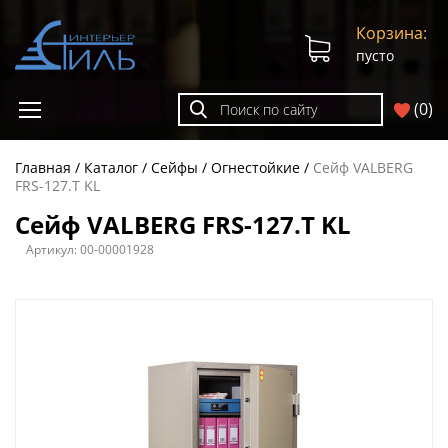
Корзина:
пусто
(
0
)
Главная
Каталог
Сейфы
Огнестойкие
Сейф VALBERG
FRS-127.Т KL
Сейф VALBERG FRS-127.Т KL
Артикул:
00-00001928