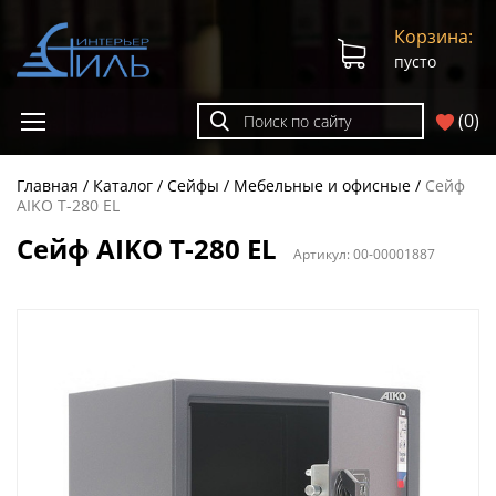
Корзина:
пусто
(
0
)
Главная
Каталог
Сейфы
Мебельные и офисные
Сейф
AIKO Т-280 EL
Сейф AIKO Т-280 EL
Артикул:
00-00001887