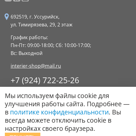
692519, г. Уссурийск,
ул. Тимирязева, 29,
2 этаж
График работы:
Пн-Пт: 09:00-18:00;
Сб: 10:00-17:00;
Вс: Выходной
interier-shop@mail.ru
+7 (924) 722-25-26
8 (4234) 32-17-89
Мы используем файлы cookie для
Заказать обратный звонок
улучшения работы сайта. Подробнее —
в
политике конфиденциальности
. Вы
© ООО "Стиль-Интерьер" 1996 - 2026. Все права
всегда можете отключить cookie в
защищены.
настройках своего браузера.
Политика обработки персональных данных