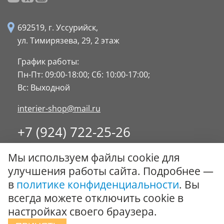
692519, г. Уссурийск,
ул. Тимирязева, 29,
2 этаж
График работы:
Пн-Пт: 09:00-18:00;
Сб: 10:00-17:00;
Вс: Выходной
interier-shop@mail.ru
+7 (924) 722-25-26
8 (4234) 32-17-89
Мы используем файлы cookie для
Заказать обратный звонок
улучшения работы сайта. Подробнее —
в
политике конфиденциальности
. Вы
© ООО "Стиль-Интерьер" 1996 - 2026. Все права
всегда можете отключить cookie в
защищены.
настройках своего браузера.
Политика обработки персональных данных