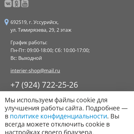
692519, г. Уссурийск,
ул. Тимирязева, 29,
2 этаж
График работы:
Пн-Пт: 09:00-18:00;
Сб: 10:00-17:00;
Вс: Выходной
interier-shop@mail.ru
+7 (924) 722-25-26
8 (4234) 32-17-89
Мы используем файлы cookie для
Заказать обратный звонок
улучшения работы сайта. Подробнее —
в
политике конфиденциальности
. Вы
© ООО "Стиль-Интерьер" 1996 - 2026. Все права
всегда можете отключить cookie в
защищены.
настройках своего браузера.