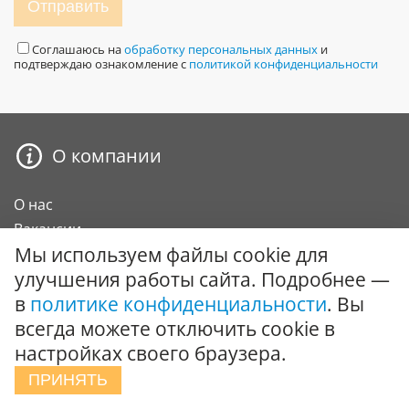
Отправить
Соглашаюсь на
обработку персональных данных
и
подтверждаю ознакомление с
политикой конфиденциальности
О компании
О нас
Вакансии
Мы используем файлы cookie для
Сертификаты и награды
улучшения работы сайта. Подробнее —
Карта сайта
в
политике конфиденциальности
. Вы
Покупателю
всегда можете отключить cookie в
настройках своего браузера.
О компании
ПРИНЯТЬ
Оплата