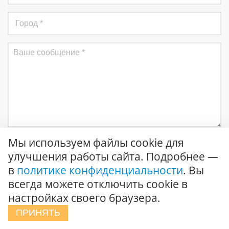
Мы используем файлы cookie для
Отправить
улучшения работы сайта. Подробнее —
в
политике конфиденциальности
. Вы
Соглашаюсь на
обработку персональных данных
и
подтверждаю ознакомление с
политикой конфиденциальности
всегда можете отключить cookie в
настройках своего браузера.
ПРИНЯТЬ
О компании