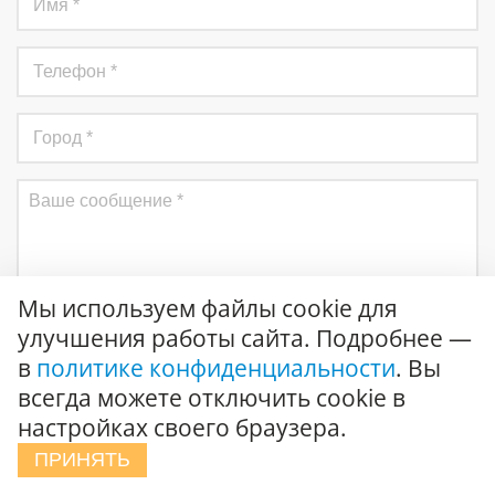
Мы используем файлы cookie для
улучшения работы сайта. Подробнее —
в
политике конфиденциальности
. Вы
всегда можете отключить cookie в
Отправить
настройках своего браузера.
Соглашаюсь на
обработку персональных данных
и
ПРИНЯТЬ
подтверждаю ознакомление с
политикой конфиденциальности