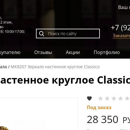
Ваш 
к,
,
2 этаж
,
+7 (9
в»
б: 10:00-17:00;
Заказат
купателю
Отзывы
Акции
Портфолио
ала
МК8207 Зеркало настенное круглое Classico
астенное круглое Classi
Под заказ
28 350
Р