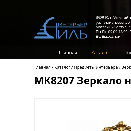
692519, г. Уссурийс
ул. Тимирязева, 29
магазин «12 стулье
Пн-Пт: 09:00-18:00;
С
Вс: Выходной
Главная
Каталог
По
Главная
Каталог
Предметы интерьера
Зерк
МК8207 Зеркало н