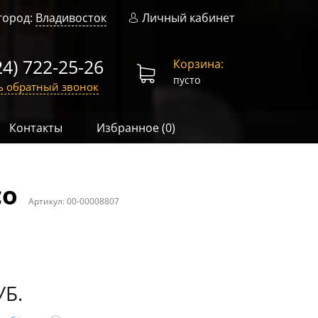
город:
Владивосток
Личный кабинет
24) 722-25-26
Корзина:
пусто
ь обратный звонок
Контакты
Избранное (
0
)
co
Артикул:
00-00008807
УБ.