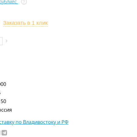
 руб/мес
?
Заказать
в 1 клик
000
5
150
оссия
тавку по Владивостоку и РФ