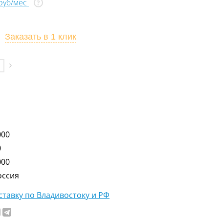
 руб/мес
?
Заказать
в 1 клик
000
0
000
оссия
тавку по Владивостоку и РФ