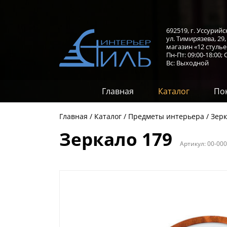
692519, г. Уссурийс
ул. Тимирязева, 29
магазин «12 стулье
Пн-Пт: 09:00-18:00;
С
Вс: Выходной
Главная
Каталог
По
Главная
Каталог
Предметы интерьера
Зерк
Зеркало 179
Артикул:
00-00