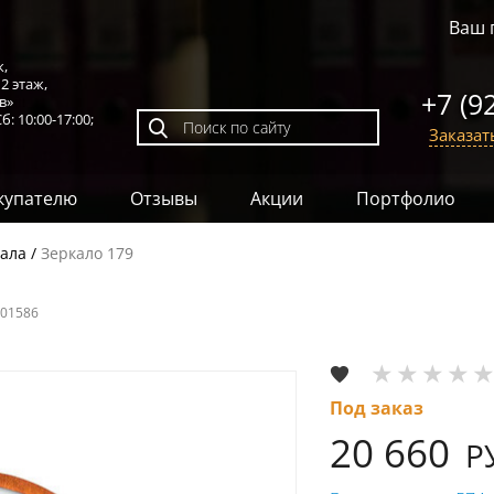
Ваш 
к,
,
2 этаж
,
+7 (9
в»
б: 10:00-17:00;
Заказат
купателю
Отзывы
Акции
Портфолио
ала
Зеркало 179
001586
Под заказ
20 660
Р