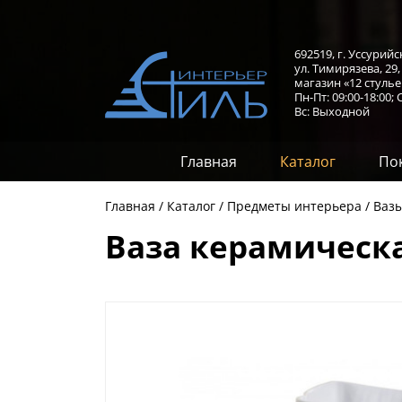
692519, г. Уссурийс
ул. Тимирязева, 29
магазин «12 стулье
Пн-Пт: 09:00-18:00;
С
Вс: Выходной
Главная
Каталог
По
Главная
Каталог
Предметы интерьера
Вазы
Ваза керамическа