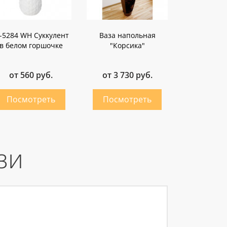
J-5284 WH Суккулент
Ваза напольная
в белом горшочке
"Корсика"
от 560 руб.
от 3 730 руб.
зи