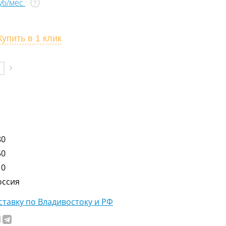
руб/мес
?
Купить
в 1 клик
80
50
10
оссия
тавку по Владивостоку и РФ