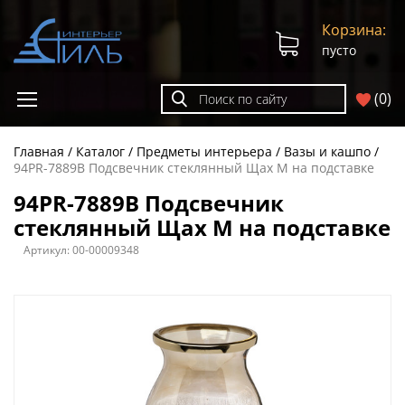
Корзина:
пусто
(
0
)
Главная
Каталог
Предметы интерьера
Вазы и кашпо
94PR-7889B Подсвечник стеклянный Щах M на подставке
94PR-7889B Подсвечник
стеклянный Щах M на подставке
Артикул:
00-00009348