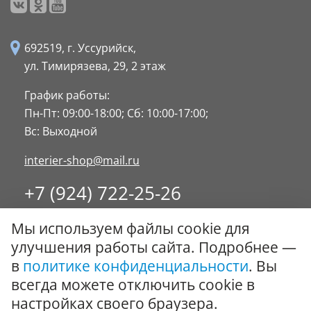
692519, г. Уссурийск,
ул. Тимирязева, 29,
2 этаж
График работы:
Пн-Пт: 09:00-18:00;
Сб: 10:00-17:00;
Вс: Выходной
interier-shop@mail.ru
+7 (924) 722-25-26
8 (4234) 32-17-89
Мы используем файлы cookie для
Заказать обратный звонок
улучшения работы сайта. Подробнее —
в
политике конфиденциальности
. Вы
© ООО "Стиль-Интерьер" 1996 - 2026. Все права
всегда можете отключить cookie в
защищены.
настройках своего браузера.
Политика обработки персональных данных