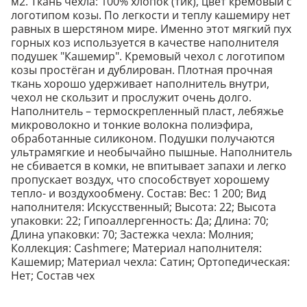
м2. Ткань чехла: 100% хлопок (тик), цвет кремовый с
логотипом козы. По легкости и теплу кашемиру нет
равных в шерстяном мире. Именно этот мягкий пух
горных коз используется в качестве наполнителя
подушек "Кашемир". Кремовый чехол с логотипом
козы простёган и дублирован. Плотная прочная
ткань хорошо удерживает наполнитель внутри,
чехол не скользит и прослужит очень долго.
Наполнитель – термоскрепленный пласт, лебяжье
микроволокно и тонкие волокна полиэфира,
обработанные силиконом. Подушки получаются
ультрамягкие и необычайно пышные. Наполнитель
не сбивается в комки, не впитывает запахи и легко
пропускает воздух, что способствует хорошему
тепло- и воздухообмену. Состав: Вес: 1 200; Вид
наполнителя: Искусственный; Высота: 22; Высота
упаковки: 22; Гипоаллергенность: Да; Длина: 70;
Длина упаковки: 70; Застежка чехла: Молния;
Коллекция: Cashmere; Материал наполнителя:
Кашемир; Материал чехла: Сатин; Ортопедическая:
Нет; Состав чех