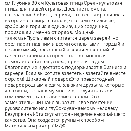
см Глубина 30 см Культовая птицаОрел - культовая
птица для нашей страны. Древние племена,
населявшие Сибирь, верили, что весь мир появился
из орлиного яйца, считали, что самые сильные,
храбрые и гордые люди, живущие среди них,
произошли именно от орлов. Мощный
талисманПусть лев и считается царем зверей, но
орел парит над ним и всеми остальными - гордый и
независимый, роскошный и величественный. В
качестве талисмана орел столь же мощный:
помогает добиться успеха, приносит в дом
благополучие и достаток, поддерживает в бизнесе и
карьере. Если вы хотите взлететь - взлетайте вместе
с орлом! Шикарный подарокЭто превосходный
подарок родным людям, близким друзьям, которые
достойны, по вашему мнению, получить такой
комплимент, как сравнение с орлом. Это
замечательный шанс выразить свое почтение
руководителю или глубокоуважаемому человеку.
БезупречныйЭта скульптура - изделие высочайшего
качества. Она создается ручным способом
Материалы мрамор / МДФ