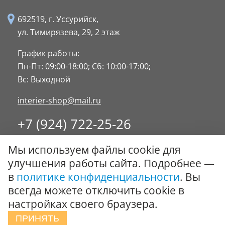
692519, г. Уссурийск,
ул. Тимирязева, 29,
2 этаж
График работы:
Пн-Пт: 09:00-18:00;
Сб: 10:00-17:00;
Вс: Выходной
interier-shop@mail.ru
+7 (924) 722-25-26
8 (4234) 32-17-89
Мы используем файлы cookie для
Заказать обратный звонок
улучшения работы сайта. Подробнее —
в
политике конфиденциальности
. Вы
© ООО "Стиль-Интерьер" 1996 - 2026. Все права
всегда можете отключить cookie в
защищены.
настройках своего браузера.
Политика обработки персональных данных
ПРИНЯТЬ
Сообщить об ошибке