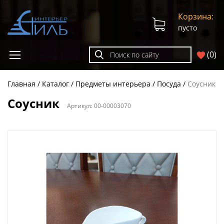
Корзина:
пусто
(
0
)
Главная
Каталог
Предметы интерьера
Посуда
Соусник
Соусник
Артикул:
00-00003070