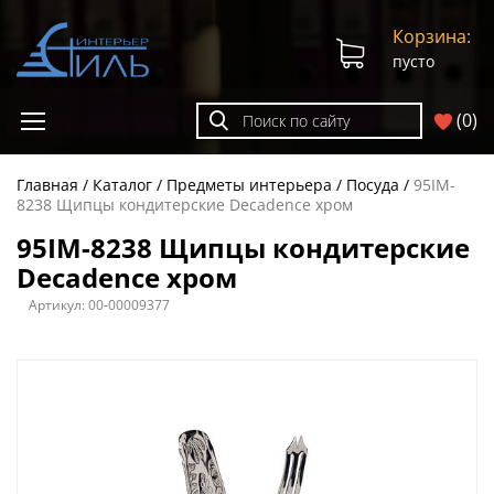
Корзина:
пусто
(
0
)
Главная
Каталог
Предметы интерьера
Посуда
95IM-
8238 Щипцы кондитерские Decadence хром
95IM-8238 Щипцы кондитерские
Decadence хром
Артикул:
00-00009377