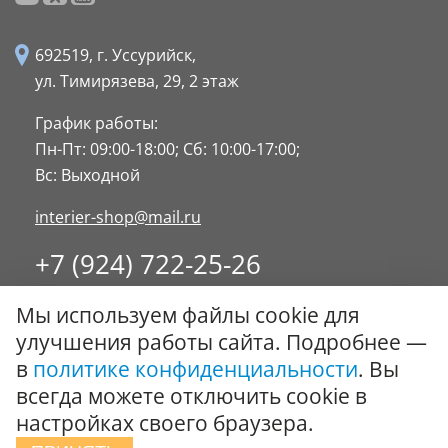
692519, г. Уссурийск,
ул. Тимирязева, 29,
2 этаж
График работы:
Пн-Пт: 09:00-18:00;
Сб: 10:00-17:00;
Вс: Выходной
interier-shop@mail.ru
+7 (924) 722-25-26
8 (4234) 32-17-89
Мы используем файлы cookie для
Заказать обратный звонок
улучшения работы сайта. Подробнее —
в
политике конфиденциальности
. Вы
© ООО "Стиль-Интерьер" 1996 - 2026. Все права
всегда можете отключить cookie в
защищены.
настройках своего браузера.
Политика обработки персональных данных