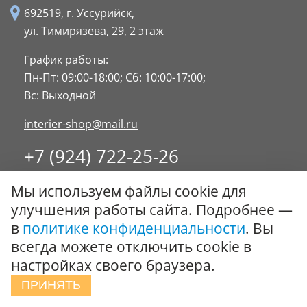
692519, г. Уссурийск,
ул. Тимирязева, 29,
2 этаж
График работы:
Пн-Пт: 09:00-18:00;
Сб: 10:00-17:00;
Вс: Выходной
interier-shop@mail.ru
+7 (924) 722-25-26
8 (4234) 32-17-89
Мы используем файлы cookie для
Заказать обратный звонок
улучшения работы сайта. Подробнее —
в
политике конфиденциальности
. Вы
© ООО "Стиль-Интерьер" 1996 - 2026. Все права
всегда можете отключить cookie в
защищены.
настройках своего браузера.
Политика обработки персональных данных
ПРИНЯТЬ
Сообщить об ошибке