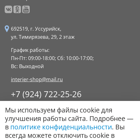
692519, г. Уссурийск,
ул. Тимирязева, 29,
2 этаж
График работы:
Пн-Пт: 09:00-18:00;
Сб: 10:00-17:00;
Вс: Выходной
interier-shop@mail.ru
+7 (924) 722-25-26
8 (4234) 32-17-89
Мы используем файлы cookie для
Заказать обратный звонок
улучшения работы сайта. Подробнее —
в
политике конфиденциальности
. Вы
© ООО "Стиль-Интерьер" 1996 - 2026. Все права
всегда можете отключить cookie в
защищены.