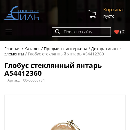
Корзина:
пусто
(
0
)
Главная
Каталог
Предметы интерьера
Декоративные
элементы
Глобус стеклянный янтарь A54412360
Глобус стеклянный янтарь
A54412360
Артикул:
00-00008784