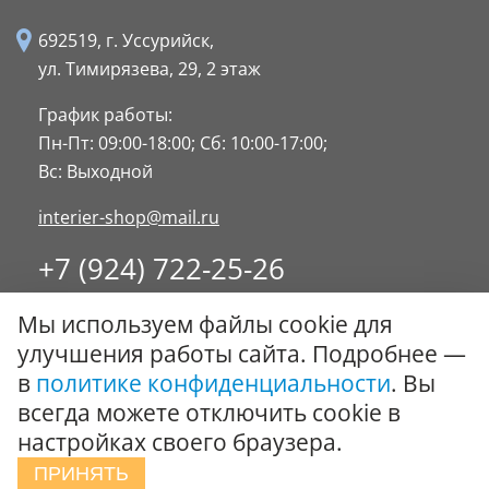
692519, г. Уссурийск,
ул. Тимирязева, 29,
2 этаж
График работы:
Пн-Пт: 09:00-18:00;
Сб: 10:00-17:00;
Вс: Выходной
interier-shop@mail.ru
+7 (924) 722-25-26
8 (4234) 32-17-89
Мы используем файлы cookie для
Заказать обратный звонок
улучшения работы сайта. Подробнее —
в
политике конфиденциальности
. Вы
© ООО "Стиль-Интерьер" 1996 - 2026. Все права
всегда можете отключить cookie в
защищены.
настройках своего браузера.
Политика обработки персональных данных
ПРИНЯТЬ
Сообщить об ошибке