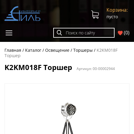
Корзина:
пусто
(
0
)
Главная
Каталог
Освещение
Торшеры
K2KM018F
Торшер
K2KM018F Торшер
Артикул:
00-00002944