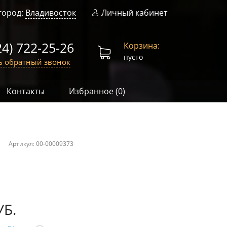
город:
Владивосток
Личный кабинет
24) 722-25-26
Корзина:
пусто
ь обратный звонок
Контакты
Избранное (
0
)
й
Артикул:
00-00009373
УБ.