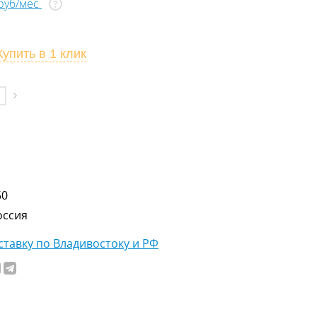
 руб/мес
?
Купить
в 1 клик
50
оссия
тавку по Владивостоку и РФ