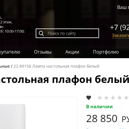
Ваш 
к,
,
2 этаж
,
+7 (9
в»
б: 10:00-17:00;
Заказат
купателю
Отзывы
Акции
Портфолио
льные
22-89158 Лампа настольная плафон белый
астольная плафон белы
В наличии
28 850
Р