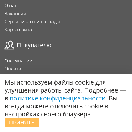
О нас
Вакансии
Сертификаты и награды
Карта сайта
Покупателю
О компании
Оплата
Доставка
Мы используем файлы cookie для
Гарантии и возврат
улучшения работы сайта. Подробнее —
Карта клиента
в
политике конфиденциальности
. Вы
Подарочный сертификат
всегда можете отключить cookie в
настройках своего браузера.
Сотрудничество
ПРИНЯТЬ
Поставки под заказ