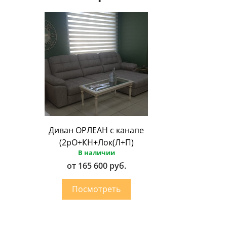
Диван ОРЛЕАН с канапе
(2рО+КН+Лок(Л+П)
В наличии
от 165 600 руб.