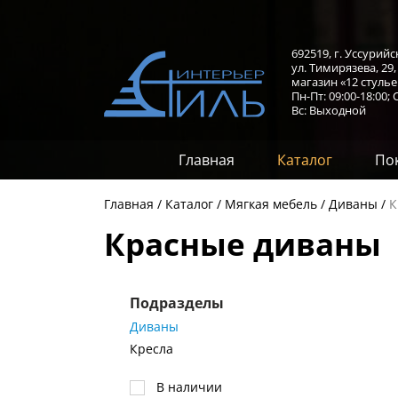
692519, г. Уссурийс
ул. Тимирязева, 29
магазин «12 стулье
Пн-Пт: 09:00-18:00;
С
Вс: Выходной
Главная
Каталог
По
Главная
Каталог
Мягкая мебель
Диваны
К
Красные диваны
Подразделы
Диваны
Кресла
В наличии