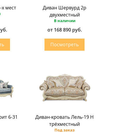
-х мест
Диван Шервурд 2p
и
двухместный
В наличии
руб.
от 168 890 руб.
рит 6-31
Диван-кровать Лель-19 Н
трёхместный
Под заказ