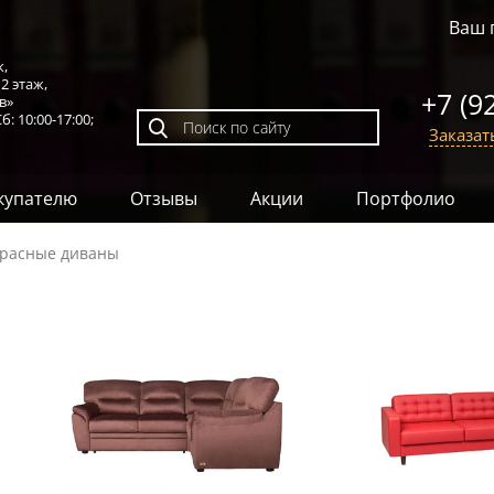
Ваш 
к,
,
2 этаж
,
+7 (9
в»
б: 10:00-17:00;
Заказат
купателю
Отзывы
Акции
Портфолио
расные диваны