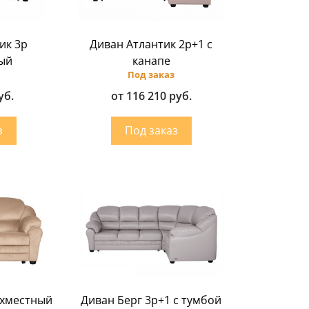
ик 3p
Диван Атлантик 2p+1 с
ый
канапе
Под заказ
уб.
от 116 210 руб.
ехместный
Диван Берг 3р+1 с тумбой