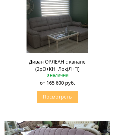
Диван ОРЛЕАН с канапе
(2рО+КН+Лок(Л+П)
В наличии
от 165 600 руб.