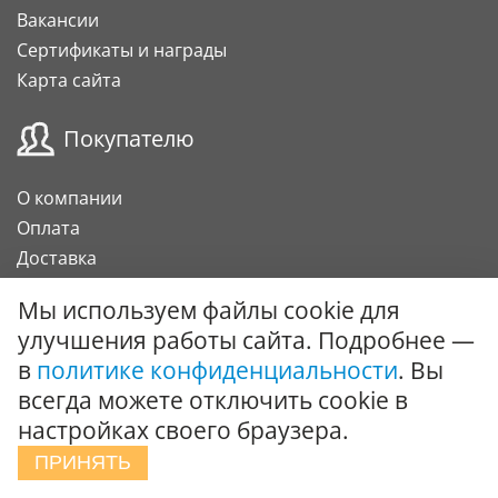
Вакансии
Сертификаты и награды
Карта сайта
Покупателю
О компании
Оплата
Доставка
Гарантии и возврат
Мы используем файлы cookie для
Карта клиента
улучшения работы сайта. Подробнее —
Подарочный сертификат
в
политике конфиденциальности
. Вы
всегда можете отключить cookie в
Сотрудничество
настройках своего браузера.
ПРИНЯТЬ
Поставки под заказ
Вызов специалиста