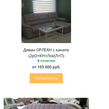
Диван ОРЛЕАН с канапе
(2рО+КН+Лок(Л+П)
В наличии
от 165 600 руб.