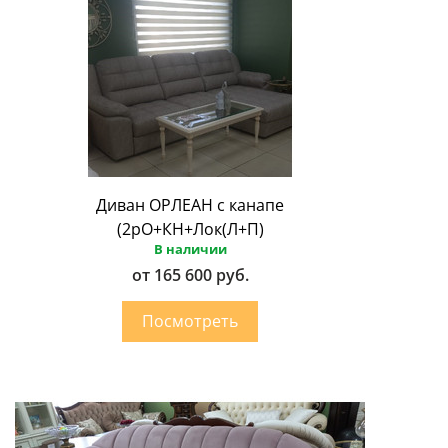
Диван ОРЛЕАН с канапе
(2рО+КН+Лок(Л+П)
В наличии
от 165 600 руб.