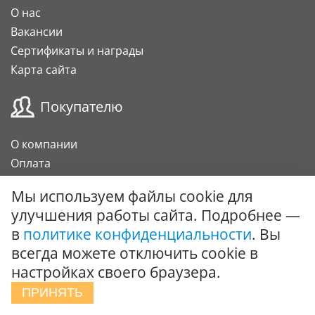
О нас
Вакансии
Сертификаты и награды
Карта сайта
Покупателю
О компании
Оплата
Доставка
Мы используем файлы cookie для
Гарантии и возврат
улучшения работы сайта. Подробнее —
Карта клиента
в
политике конфиденциальности
. Вы
Подарочный сертификат
всегда можете отключить cookie в
настройках своего браузера.
Сотрудничество
ПРИНЯТЬ
Поставки под заказ