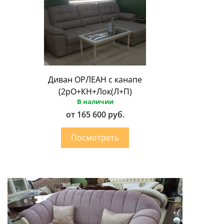
Диван ОРЛЕАН с канапе
(2рО+КН+Лок(Л+П)
В наличии
от 165 600 руб.