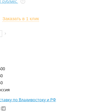
41 руб/мес
?
Заказать
в 1 клик
500
80
40
оссия
тавку по Владивостоку и РФ