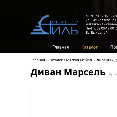
692519, г. Уссурийс
ул. Тимирязева, 29
магазин «12 стулье
Пн-Пт: 09:00-18:00;
С
Вс: Выходной
Главная
Каталог
По
Главная
Каталог
Мягкая мебель
Диваны
Д
Диван Марсель
Арти