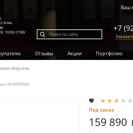
Ваш 
к,
,
2 этаж
,
+7 (9
в»
б: 10:00-17:00;
Заказат
купателю
Отзывы
Акции
Портфолио
иван Марсель
кул:
00-00007042
Под заказ
159 890