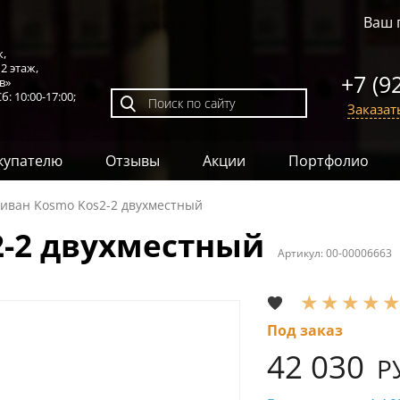
Ваш 
к,
,
2 этаж
,
+7 (9
в»
б: 10:00-17:00;
Заказат
купателю
Отзывы
Акции
Портфолио
иван Kosmo Kos2-2 двухместный
2-2 двухместный
Артикул:
00-00006663
Под заказ
42 030
Р