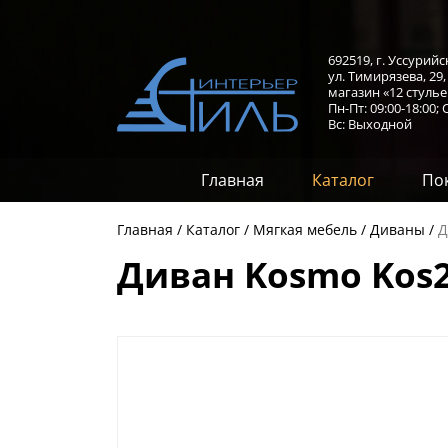
692519, г. Уссурийс
ул. Тимирязева, 29
магазин «12 стулье
Пн-Пт: 09:00-18:00;
С
Вс: Выходной
Главная
Каталог
По
Главная
Каталог
Мягкая мебель
Диваны
Д
Диван Kosmo Kos