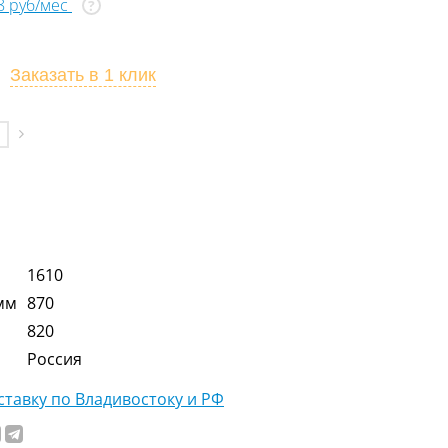
68 руб/мес
?
Заказать
в 1 клик
1610
мм
870
820
Россия
тавку по Владивостоку и РФ