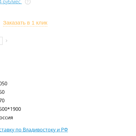
44 руб/мес
?
Заказать
в 1 клик
050
50
70
500*1900
оссия
тавку по Владивостоку и РФ