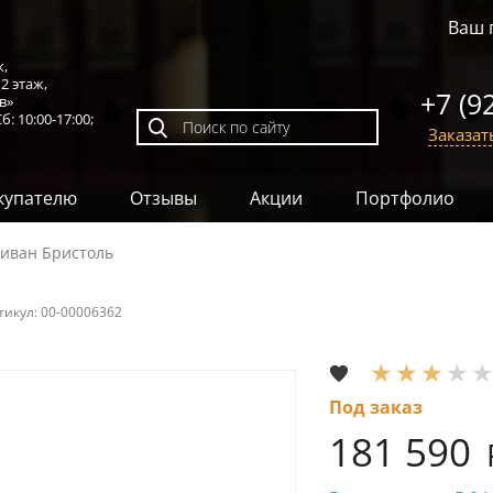
Ваш 
к,
,
2 этаж
,
+7 (9
в»
б: 10:00-17:00;
Заказат
купателю
Отзывы
Акции
Портфолио
иван Бристоль
тикул:
00-00006362
Под заказ
181 590