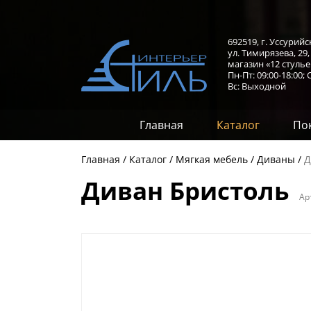
692519, г. Уссурийс
ул. Тимирязева, 29
магазин «12 стулье
Пн-Пт: 09:00-18:00;
С
Вс: Выходной
Главная
Каталог
По
Главная
Каталог
Мягкая мебель
Диваны
Д
Диван Бристоль
Ар