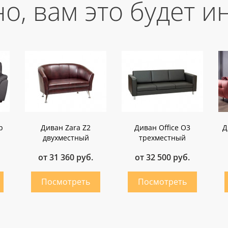
о, вам это будет и
p
Диван Zara Z2
Диван Office O3
Д
двухместный
трехместный
от 31 360 руб.
от 32 500 руб.