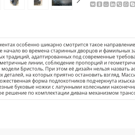
ентах особенно шикарно смотрится такое направление 
ое начало во времена старинных дворцов и фамильных за
х традиций, адаптированных под современные требова
метричные линии, соблюдение пропорций и геометриче
одели Бристоль. При этом её дизайн нельзя назвать а
деталей, на которых приятно остановить взгляд. Масс
удожественная форма подлокотников подчеркнута изыска
резные буковые ножки с латунными колесными наконеч
ное решение по комплектации дивана механизмом тран