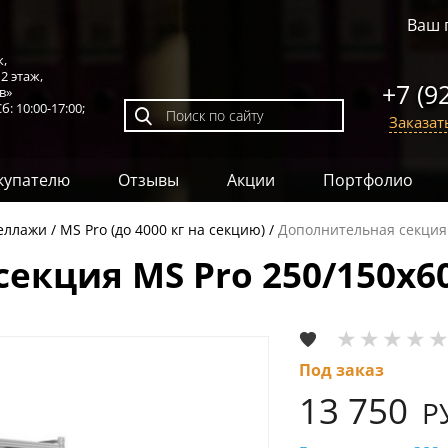
Ваш 
к,
,
2 этаж
,
+7 (9
в»
б: 10:00-17:00;
Заказат
купателю
Отзывы
Акции
Портфолио
еллажи
MS Pro (до 4000 кг на секцию)
Дополнительная секция 
екция MS Pro 250/150x6
Под заказ
13 750
Р