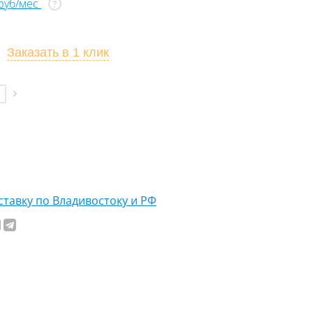
 руб/мес
?
Заказать
в 1 клик
тавку по Владивостоку и РФ