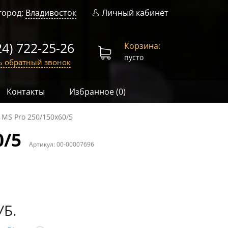
город:
Владивосток
Личный кабинет
24) 722-25-26
Корзина:
пусто
ь обратный звонок
Контакты
Избранное (
0
)
MS Pro 250/150x60/5
0/5
Артикул:
00-00007696
УБ.