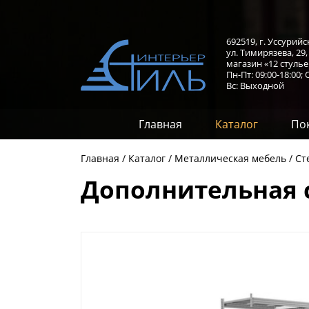
692519, г. Уссурийс
ул. Тимирязева, 29
магазин «12 стулье
Пн-Пт: 09:00-18:00;
С
Вс: Выходной
Главная
Каталог
По
Главная
Каталог
Металлическая мебель
Ст
Дополнительная с