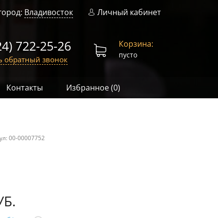
город:
Владивосток
Личный кабинет
24) 722-25-26
Корзина:
пусто
ь обратный звонок
Контакты
Избранное (
0
)
ул:
00-00007752
УБ.