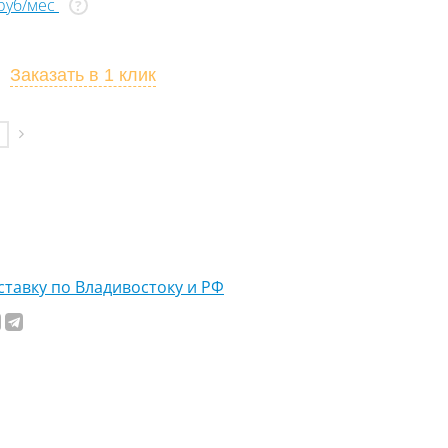
 руб/мес
?
Заказать
в 1 клик
тавку по Владивостоку и РФ