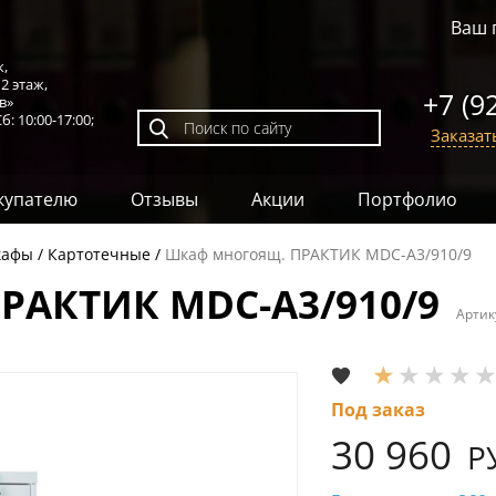
Ваш 
к,
,
2 этаж
,
+7 (9
в»
б: 10:00-17:00;
Заказат
купателю
Отзывы
Акции
Портфолио
афы
Картотечные
Шкаф многоящ. ПРАКТИК MDC-A3/910/9
РАКТИК MDC-A3/910/9
Артик
Под заказ
30 960
Р