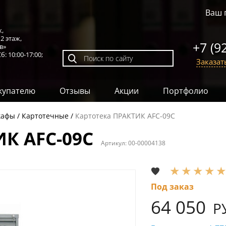
Ваш 
к,
,
2 этаж
,
+7 (9
в»
б: 10:00-17:00;
Заказат
купателю
Отзывы
Акции
Портфолио
афы
Картотечные
Картотека ПРАКТИК AFC-09C
К AFC-09C
Артикул:
00-00004138
Под заказ
64 050
Р