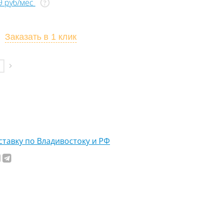
79 руб/мес
?
Заказать
в 1 клик
тавку по Владивостоку и РФ