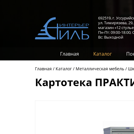
692519, г. Уссурийс
ул. Тимирязева, 29
магазин «12 стулье
Пн-Пт: 09:00-18:00;
С
Вс: Выходной
Главная
Каталог
По
Главная
Каталог
Металлическая мебель
Шк
Картотека ПРАКТИ