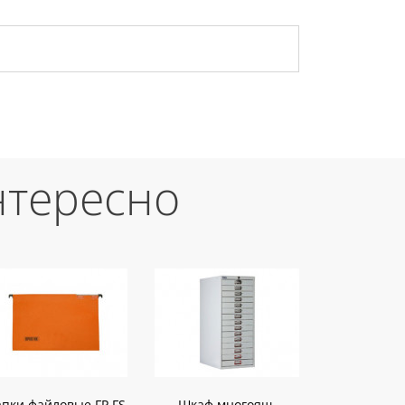
нтересно
пки файловые FP FS
Шкаф многоящ.