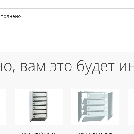
аполнено
о, вам это будет и
Почтовый ящик
Почтовый ящик