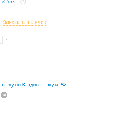
 руб/мес
?
Заказать
в 1 клик
тавку по Владивостоку и РФ