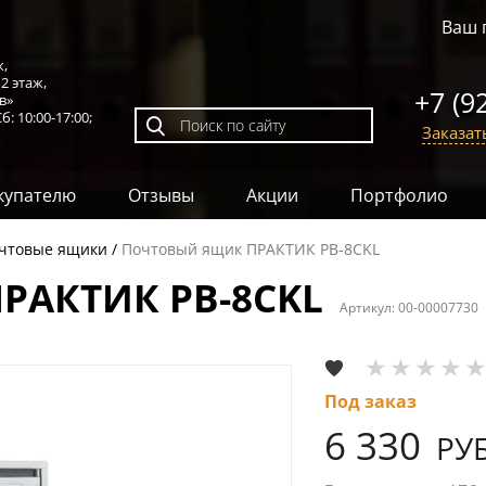
Ваш 
к,
,
2 этаж
,
+7 (9
в»
б: 10:00-17:00;
Заказат
купателю
Отзывы
Акции
Портфолио
чтовые ящики
Почтовый ящик ПРАКТИК PB-8CKL
РАКТИК PB-8CKL
Артикул:
00-00007730
Под заказ
6 330
РУБ