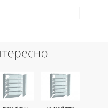
нтересно
Почтовый ящик
Почтовый ящик