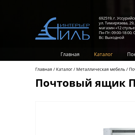
692519, г. Уссурийс
ул. Тимирязева, 29
магазин «12 стулье
Пн-Пт: 09:00-18:00;
С
Вс: Выходной
Главная
Каталог
По
Главная
Каталог
Металлическая мебель
По
Почтовый ящик П