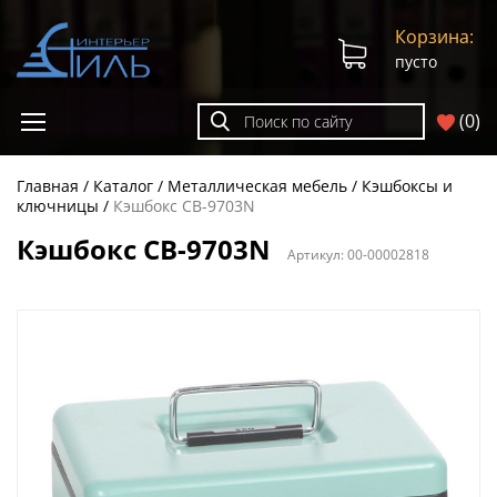
Корзина:
пусто
(
0
)
Главная
Каталог
Металлическая мебель
Кэшбоксы и
ключницы
Кэшбокс СВ-9703N
Кэшбокс СВ-9703N
Артикул:
00-00002818