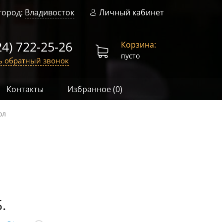
город:
Владивосток
Личный кабинет
24) 722-25-26
Корзина:
пусто
ь обратный звонок
Контакты
Избранное (
0
)
ол
.