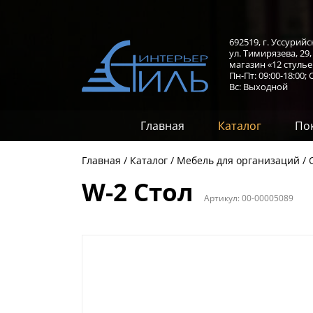
692519, г. Уссурийс
ул. Тимирязева, 29
магазин «12 стулье
Пн-Пт: 09:00-18:00;
С
Вс: Выходной
Главная
Каталог
По
Главная
Каталог
Мебель для организаций
W-2 Стол
Артикул:
00-00005089