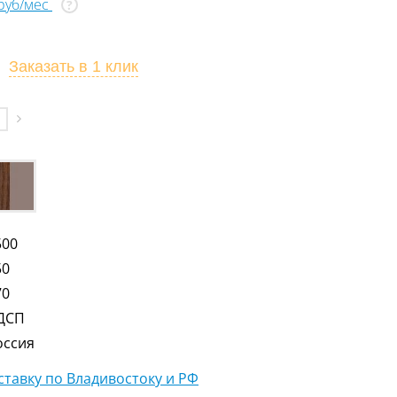
 руб/мес
?
Заказать
в 1 клик
500
50
70
ДСП
оссия
тавку по Владивостоку и РФ