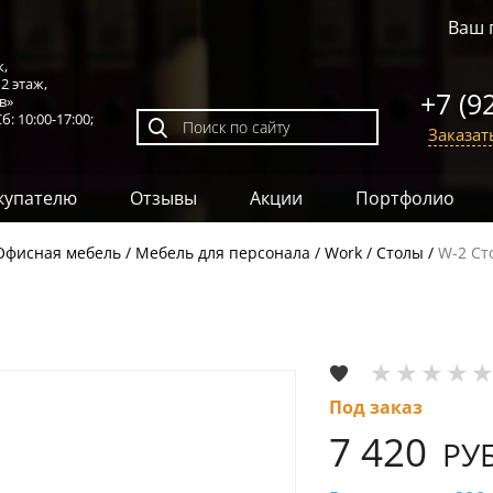
Ваш 
к,
,
2 этаж
,
+7 (9
в»
б: 10:00-17:00;
Заказат
купателю
Отзывы
Акции
Портфолио
Офисная мебель
Мебель для персонала
Work
Столы
W-2 Ст
Под заказ
7 420
РУБ