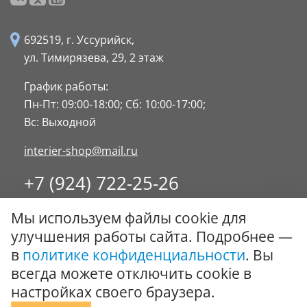
692519, г. Уссурийск,
ул. Тимирязева, 29,
2 этаж
График работы:
Пн-Пт: 09:00-18:00;
Сб: 10:00-17:00;
Вс: Выходной
interier-shop@mail.ru
+7 (924) 722-25-26
8 (4234) 32-17-89
Мы используем файлы cookie для
Заказать обратный звонок
улучшения работы сайта. Подробнее —
в
политике конфиденциальности
. Вы
© ООО "Стиль-Интерьер" 1996 - 2026. Все права
всегда можете отключить cookie в
защищены.
настройках своего браузера.
Политика обработки персональных данных