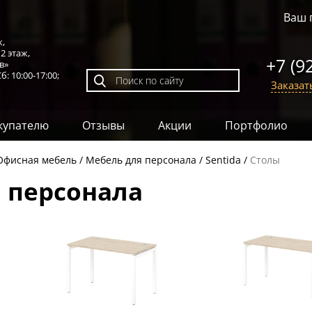
Ваш 
к,
,
2 этаж
,
+7 (9
в»
б: 10:00-17:00;
Заказат
купателю
Отзывы
Акции
Портфолио
Офисная мебель
Мебель для персонала
Sentida
Столы
я персонала