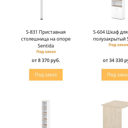
S-831 Приставная
S-604 Шкаф для
столешница на опоре
полузакрытый 
Под заказ
Sentida
Под заказ
от 8 370 руб.
от 34 330 р