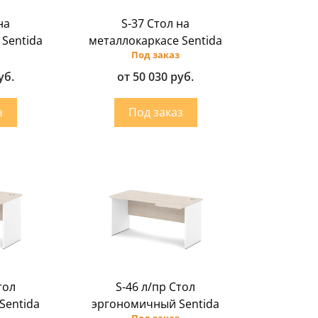
на
S-37 Стол на
 Sentida
металлокаркасе Sentida
Под заказ
уб.
от 50 030 руб.
тол
S-46 л/пр Стол
Sentida
эргономичный Sentida
Под заказ