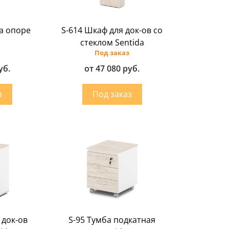
на опоре
S-614 Шкаф для док-ов со
стеклом Sentida
Под заказ
уб.
от 47 080 руб.
 док-ов
S-95 Тумба подкатная