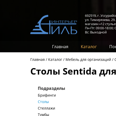
692519, г. Уссурийс
ул. Тимирязева, 29
магазин «12 стулье
Пн-Пт: 09:00-18:00;
С
Вс: Выходной
Главная
Каталог
По
Главная
Каталог
Мебель для организаций
Столы Sentida дл
Подразделы
Брифинги
Столы
Стеллажи
Тумбы