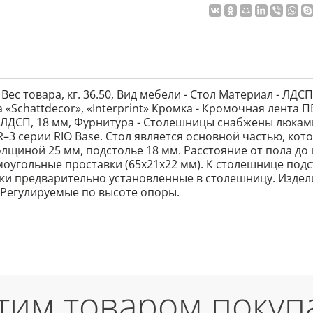
 Вес товара, кг. 36.50, Вид мебели - Стол Материал - Л
Schattdecor», «Interprint» Кромка - Кромочная лента П
- ЛДСП, 18 мм, Фурнитура - Столешницы снабжены люка
3 серии RIO Base. Стол является основной частью, кот
лщиной 25 мм, подстолье 18 мм. Расстояние от пола до 
оугольные проставки (65х21х22 мм). К столешнице под
лки предварительно установленные в столешницу. Издел
 Регулируемые по высоте опоры.
этим товаром покуп