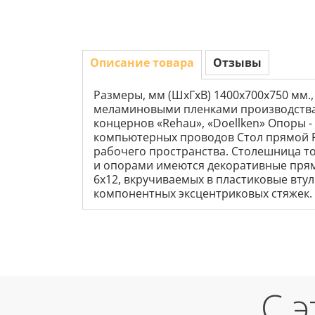
Описание товара
Отзывы
Размеры, мм (ШхГхВ) 1400х700х750 мм.,
меламиновыми пленками производства «
концернов «Rehau», «Doellken» Опоры 
компьютерных проводов Стол прямой R–
рабочего пространства. Столешница то
и опорами имеются декоративные прям
6х12, вкручиваемых в пластиковые вту
компонентных эксцентриковых стяжек.
С 