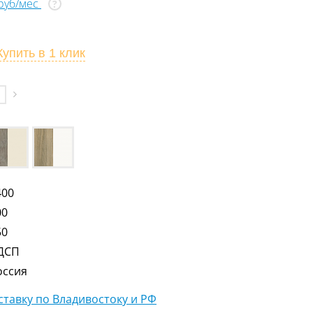
 руб/мес
?
Купить
в 1 клик
400
00
50
ДСП
оссия
тавку по Владивостоку и РФ