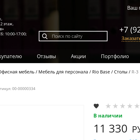
Ваш 
к,
,
2 этаж
,
+7 (9
в»
б: 10:00-17:00;
Заказат
купателю
Отзывы
Акции
Портфолио
Офисная мебель
Мебель для персонала
Rio Base
Столы
R-3
тикул:
00-00000334
В наличии
11 330
Р