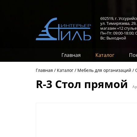
692519, г. Уссурийс
ул. Тимирязева, 29
магазин «12 стулье
Пн-Пт: 09:00-18:00;
С
Вс: Выходной
Главная
Каталог
По
Главная
Каталог
Мебель для организаций
R-3 Стол прямой
Ар