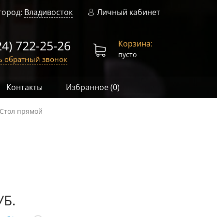
город:
Владивосток
Личный кабинет
24) 722-25-26
Корзина:
пусто
ь обратный звонок
Контакты
Избранное (
0
)
 Стол прямой
УБ.