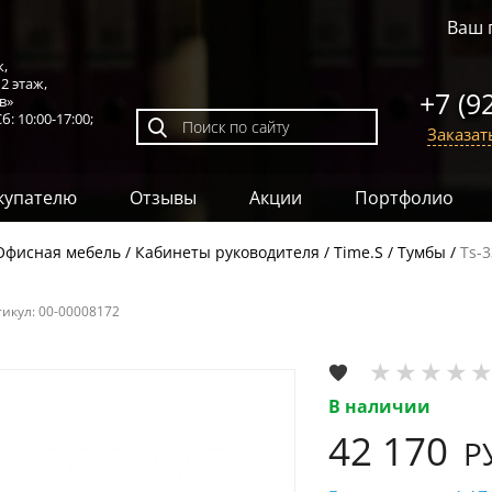
Ваш 
к,
,
2 этаж
,
+7 (9
в»
б: 10:00-17:00;
Заказат
купателю
Отзывы
Акции
Портфолио
Офисная мебель
Кабинеты руководителя
Time.S
Тумбы
Ts-
тикул:
00-00008172
В наличии
42 170
Р