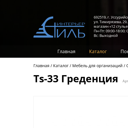
692519, г. Уссурийс
ул. Тимирязева, 29
магазин «12 стулье
Пн-Пт: 09:00-18:00;
С
Вс: Выходной
Главная
Каталог
По
Главная
Каталог
Мебель для организаций
Ts-33 Греденция
Ар