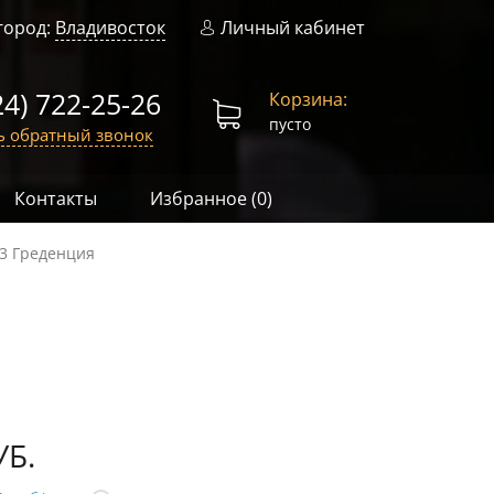
город:
Владивосток
Личный кабинет
24) 722-25-26
Корзина:
пусто
ь обратный звонок
Контакты
Избранное (
0
)
33 Греденция
УБ.