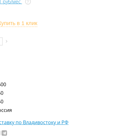
71 руб/мес
?
Купить
в 1 клик
600
50
50
оссия
тавку по Владивостоку и РФ