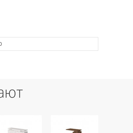
0
ают