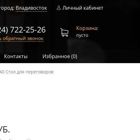
город:
Владивосток
Личный кабинет
24) 722-25-26
Корзина:
пусто
ь обратный звонок
Контакты
Избранное (
0
)
40 Стол для переговоров
УБ.