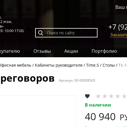
Ваш 
к,
,
2 этаж
,
+7 (9
в»
б: 10:00-17:00;
Заказат
купателю
Отзывы
Акции
Портфолио
Офисная мебель
Кабинеты руководителя
Time.S
Столы
Ts-1
ереговоров
Артикул:
00-00008565
В наличии
40 940
Р