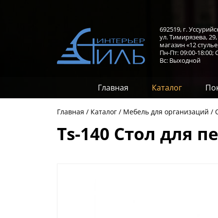
692519, г. Уссурийс
ул. Тимирязева, 29
магазин «12 стулье
Пн-Пт: 09:00-18:00;
С
Вс: Выходной
Главная
Каталог
По
Главная
Каталог
Мебель для организаций
Ts-140 Стол для п