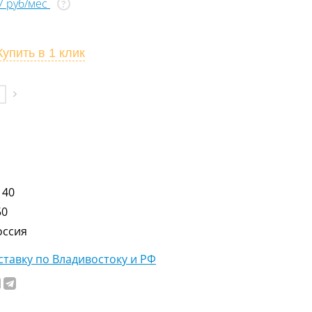
37 руб/мес
?
Купить
в 1 клик
140
50
оссия
тавку по Владивостоку и РФ