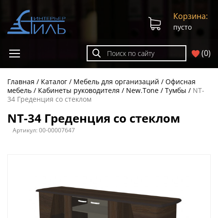
Корзина:
пусто
(
0
)
Главная
Каталог
Мебель для организаций
Офисная
мебель
Кабинеты руководителя
New.Tone
Тумбы
NT-
34 Греденция со стеклом
NT-34 Греденция со стеклом
Артикул:
00-00007647