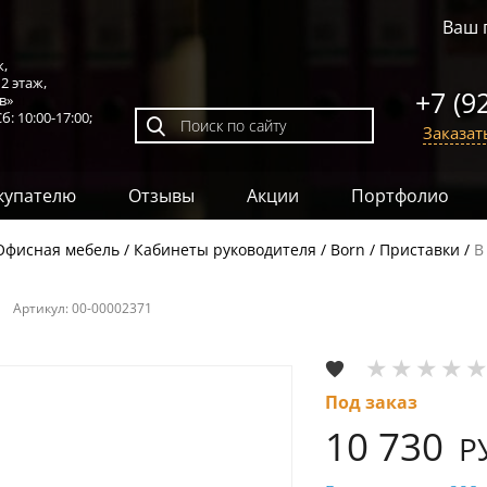
Ваш 
к,
,
2 этаж
,
+7 (9
в»
б: 10:00-17:00;
Заказат
купателю
Отзывы
Акции
Портфолио
Офисная мебель
Кабинеты руководителя
Born
Приставки
B
Артикул:
00-00002371
Под заказ
10 730
Р