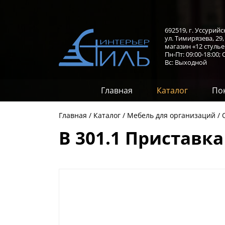
692519, г. Уссурийс
ул. Тимирязева, 29
магазин «12 стулье
Пн-Пт: 09:00-18:00;
С
Вс: Выходной
Главная
Каталог
По
Главная
Каталог
Мебель для организаций
B 301.1 Приставка