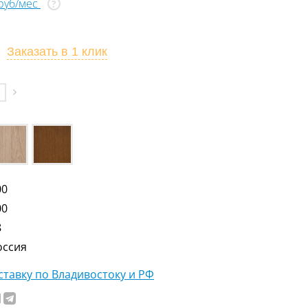
 руб/мес
?
Заказать
в 1 клик
00
00
8
оссия
тавку по Владивостоку и РФ