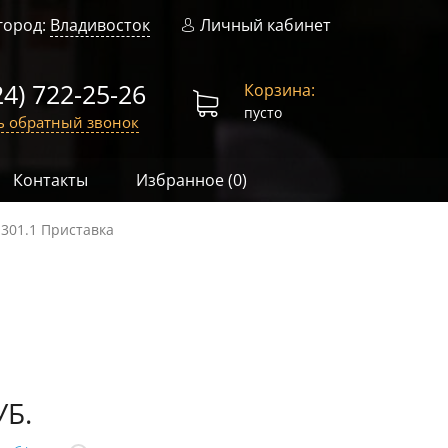
город:
Владивосток
Личный кабинет
24) 722-25-26
Корзина:
пусто
ь обратный звонок
Контакты
Избранное (
0
)
 301.1 Приставка
УБ.